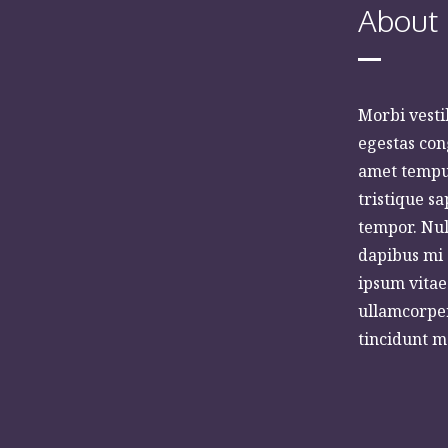
About
Morbi vesti
egestas con
amet tempus
tristique s
tempor. Nul
dapibus mi 
ipsum vitae 
ullamcorper
tincidunt m