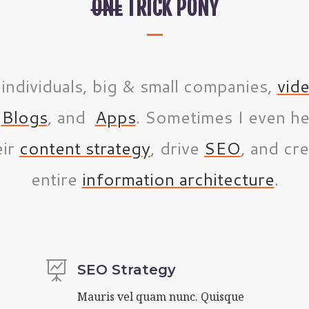
ONE
TRICK PONY
 individuals, big & small companies,
vid
,
Blogs
, and
Apps
. Sometimes I even h
eir
content strategy
, drive
SEO
, and cre
entire
information architecture
.

SEO Strategy
Mauris vel quam nunc. Quisque